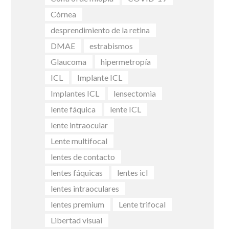
Córnea
desprendimiento de la retina
DMAE
estrabismos
Glaucoma
hipermetropía
ICL
Implante ICL
Implantes ICL
lensectomia
lente fáquica
lente ICL
lente intraocular
Lente multifocal
lentes de contacto
lentes fáquicas
lentes icl
lentes intraoculares
lentes premium
Lente trifocal
Libertad visual