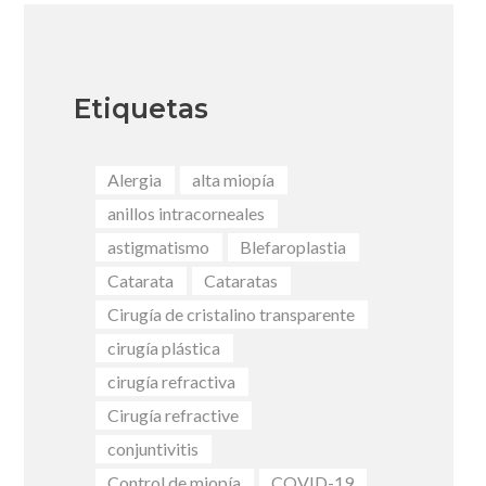
Etiquetas
Alergia
alta miopía
anillos intracorneales
astigmatismo
Blefaroplastia
Catarata
Cataratas
Cirugía de cristalino transparente
cirugía plástica
cirugía refractiva
Cirugía refractive
conjuntivitis
Control de miopía
COVID-19