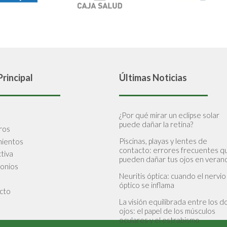
rincipal
Últimas Noticias
¿Por qué mirar un eclipse solar
puede dañar la retina?
ros
Piscinas, playas y lentes de
mientos
contacto: errores frecuentes q
tiva
pueden dañar tus ojos en veran
monios
Neuritis óptica: cuando el nervio
óptico se inflama
cto
La visión equilibrada entre los d
ojos: el papel de los músculos
oculares y el estrabismo