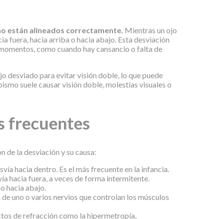
 no están alineados correctamente.
Mientras un ojo
cia fuera, hacia arriba o hacia abajo. Esta desviación
 momentos, como cuando hay cansancio o falta de
ojo desviado para evitar visión doble, lo que puede
bismo suele causar visión doble, molestias visuales o
s frecuentes
n de la desviación y su causa:
vía hacia dentro. Es el más frecuente en la infancia.
ía hacia fuera, a veces de forma intermitente.
 o hacia abajo.
 de uno o varios nervios que controlan los músculos
tos de refracción como la hipermetropía,