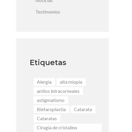
Noticias
Testimonios
Etiquetas
Alergia
alta miopía
anillos intracorneales
astigmatismo
Blefaroplastia
Catarata
Cataratas
Cirugía de cristalino