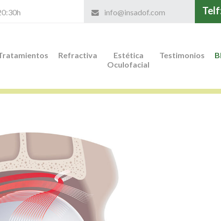
Telf
 20:30h
info@insadof.com
Tratamientos
Refractiva
Estética
Testimonios
B
Oculofacial