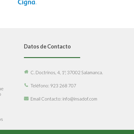
Datos de Contacto
C. Doctrinos, 4, 1º, 37002 Salamanca.
Teléfono
: 923 268 707
ue
o
Email Contacto
: info@insadof.com
os