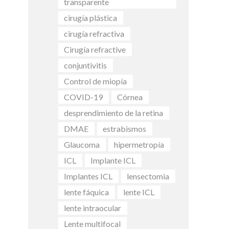
transparente
cirugía plástica
cirugía refractiva
Cirugía refractive
conjuntivitis
Control de miopía
COVID-19
Córnea
desprendimiento de la retina
DMAE
estrabismos
Glaucoma
hipermetropía
ICL
Implante ICL
Implantes ICL
lensectomia
lente fáquica
lente ICL
lente intraocular
Lente multifocal