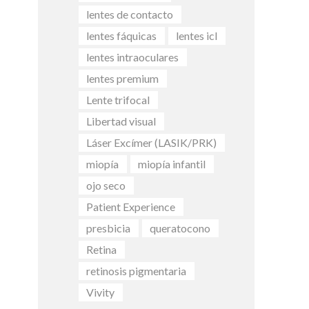
lentes de contacto
lentes fáquicas
lentes icl
lentes intraoculares
lentes premium
Lente trifocal
Libertad visual
Láser Excímer (LASIK/PRK)
miopía
miopía infantil
ojo seco
Patient Experience
presbicia
queratocono
Retina
retinosis pigmentaria
Vivity