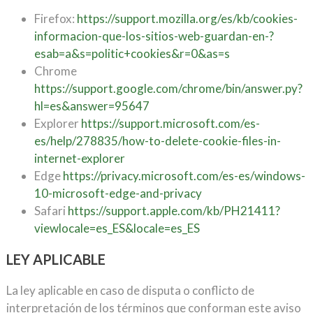
Firefox:
https://support.mozilla.org/es/kb/cookies-
informacion-que-los-sitios-web-guardan-en-?
esab=a&s=politic+cookies&r=0&as=s
Chrome
https://support.google.com/chrome/bin/answer.py?
hl=es&answer=95647
Explorer
https://support.microsoft.com/es-
es/help/278835/how-to-delete-cookie-files-in-
internet-explorer
Edge
https://privacy.microsoft.com/es-es/windows-
10-microsoft-edge-and-privacy
Safari
https://support.apple.com/kb/PH21411?
viewlocale=es_ES&locale=es_ES
LEY APLICABLE
La ley aplicable en caso de disputa o conflicto de
interpretación de los términos que conforman este aviso