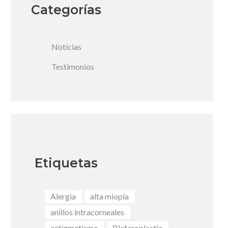
Categorías
Noticias
Testimonios
Etiquetas
Alergia
alta miopía
anillos intracorneales
astigmatismo
Blefaroplastia