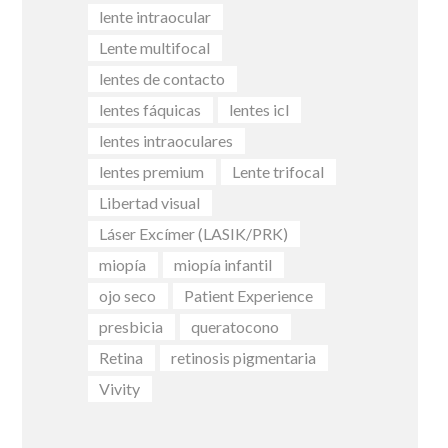
lente intraocular
Lente multifocal
lentes de contacto
lentes fáquicas
lentes icl
lentes intraoculares
lentes premium
Lente trifocal
Libertad visual
Láser Excímer (LASIK/PRK)
miopía
miopía infantil
ojo seco
Patient Experience
presbicia
queratocono
Retina
retinosis pigmentaria
Vivity