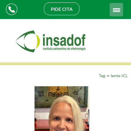
PIDE CITA
Tag
>
lente ICL