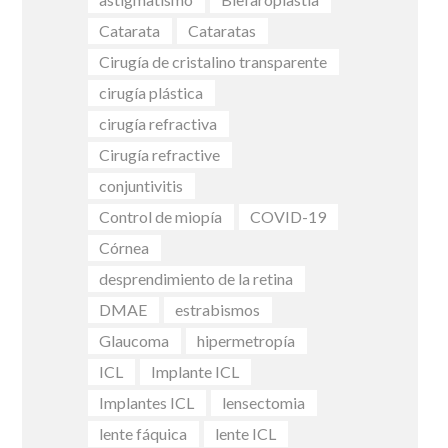
Catarata
Cataratas
Cirugía de cristalino transparente
cirugía plástica
cirugía refractiva
Cirugía refractive
conjuntivitis
Control de miopía
COVID-19
Córnea
desprendimiento de la retina
DMAE
estrabismos
Glaucoma
hipermetropía
ICL
Implante ICL
Implantes ICL
lensectomia
lente fáquica
lente ICL