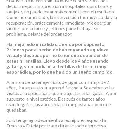
Sí volvería a hacerlo sin duda. Me costó varios años
decidirme por mi aprensión a hospitales, quirófanos y
agujas, y no puedo estar más contenta con el resultado.
Como he comentado, la intervención fue muy rápida y la
recuperación, prácticamente inmediata. Me operé un
viernes por la tarde y , el lunes pude trabajar sin
problema, delante del ordenador.
Ha mejorado mi calidad de vida por supuesto.
Primero por el hecho de haber ganado agudeza
visual y después por no tener que depender de
gafas ni lentillas. Llevo desde los 4 años usando
gafas y, solo podía usar lentillas de forma muy
esporádica, por lo que ha sido un sueño cumplido.
A la hora de hacer ejercicio, de jugar con mi hija de 2
años,.. ha supuesto una gran diferencia. Se acabaron las
visitas a la óptica para que me ajustaran las gafas. Y, por
supuesto, a nivel estético. Después de tantos años
usando gafas, las aborrecía, no me gustaba como me
quedaban.
Solo tengo agradecimiento al equipo, en especial a
Ernesto y Estela por trato durante todo el proceso.