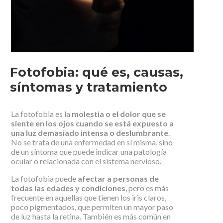
Fotofobia: qué es, causas,
síntomas y tratamiento
La fotofobia es la
molestia o el dolor que se
siente en los ojos cuando se está expuesto a
una luz demasiado intensa o deslumbrante
.
No se trata de una enfermedad en sí misma, sino
de un síntoma que puede indicar una patología
ocular o relacionada con el sistema nervioso.
La fotofobia puede
afectar a personas de
todas las edades y condiciones
, pero es más
frecuente en aquellas que tienen los iris claros,
poco pigmentados, que permiten un mayor paso
de luz hasta la retina. También es más común en