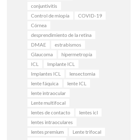
conjuntivitis
Control de miopía
COVID-19
Córnea
desprendimiento de la retina
DMAE
estrabismos
Glaucoma
hipermetropía
ICL
Implante ICL
Implantes ICL
lensectomia
lente fáquica
lente ICL
lente intraocular
Lente multifocal
lentes de contacto
lentes icl
lentes intraoculares
lentes premium
Lente trifocal