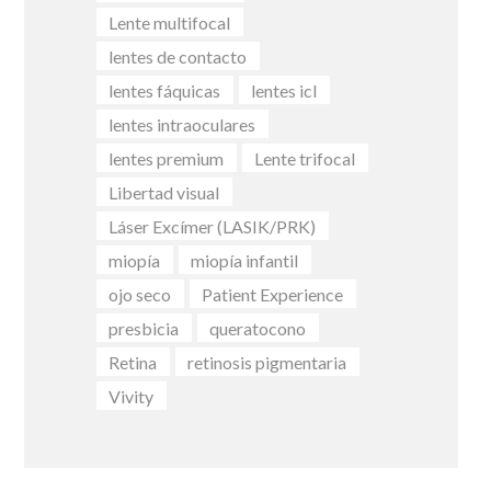
Lente multifocal
lentes de contacto
lentes fáquicas
lentes icl
lentes intraoculares
lentes premium
Lente trifocal
Libertad visual
Láser Excímer (LASIK/PRK)
miopía
miopía infantil
ojo seco
Patient Experience
presbicia
queratocono
Retina
retinosis pigmentaria
Vivity