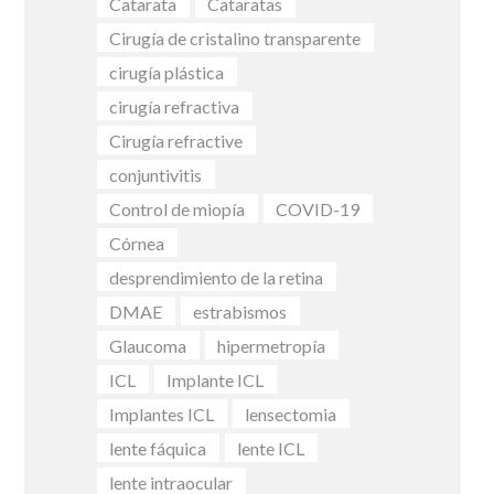
Catarata
Cataratas
Cirugía de cristalino transparente
cirugía plástica
cirugía refractiva
Cirugía refractive
conjuntivitis
Control de miopía
COVID-19
Córnea
desprendimiento de la retina
DMAE
estrabismos
Glaucoma
hipermetropía
ICL
Implante ICL
Implantes ICL
lensectomia
lente fáquica
lente ICL
lente intraocular