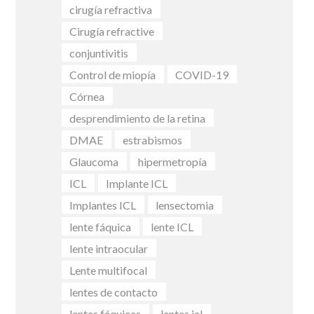
cirugía refractiva
Cirugía refractive
conjuntivitis
Control de miopía
COVID-19
Córnea
desprendimiento de la retina
DMAE
estrabismos
Glaucoma
hipermetropía
ICL
Implante ICL
Implantes ICL
lensectomia
lente fáquica
lente ICL
lente intraocular
Lente multifocal
lentes de contacto
lentes fáquicas
lentes icl