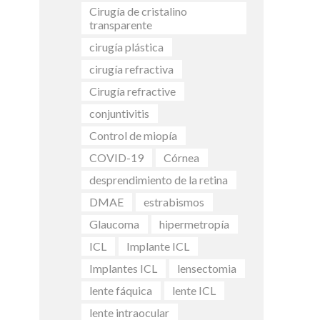
Cirugía de cristalino
transparente
cirugía plástica
cirugía refractiva
Cirugía refractive
conjuntivitis
Control de miopía
COVID-19
Córnea
desprendimiento de la retina
DMAE
estrabismos
Glaucoma
hipermetropía
ICL
Implante ICL
Implantes ICL
lensectomia
lente fáquica
lente ICL
lente intraocular