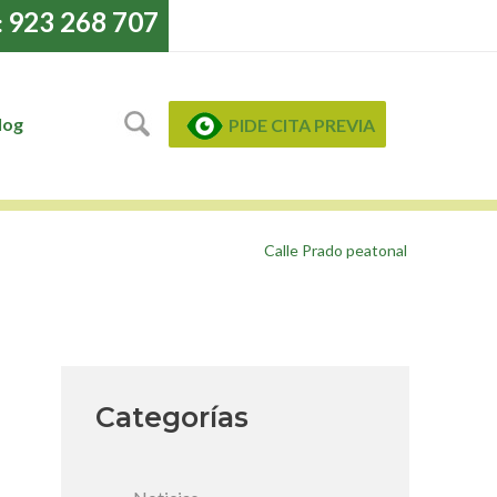
923 268 707
:
log
PIDE CITA PREVIA
Calle Prado peatonal
Categorías