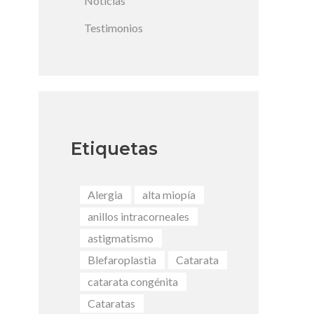
Noticias
Testimonios
Etiquetas
Alergia
alta miopía
anillos intracorneales
astigmatismo
Blefaroplastia
Catarata
catarata congénita
Cataratas