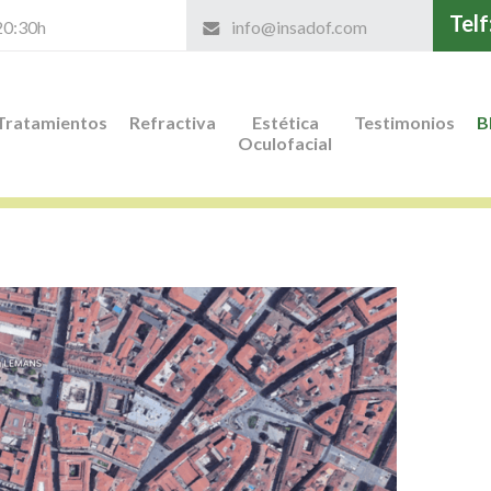
Telf
 20:30h
info@insadof.com
Tratamientos
Refractiva
Estética
Testimonios
B
Oculofacial