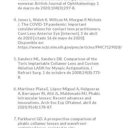
eyewear. British Journal of Ophthalmology. 1
de marzo de 2020;104(3):297-8.
Jones L, Walsh K, Willcox M, Morgan P, Nichols
J. The COVID-19 pandemic: Important
considerations for contact lens practitioners.
Cont Lens Anterior Eye [Internet]. 3 de abril
de 2020 [citado 16 de mayo de 2020];
Disponible en:
https://www.ncbi.nlm.nih.gov/pmc/articles/PMC7129028/
Sanders ML, Sanders DR. Comparison of the
Toric Implantable Collamer Lens and Custom
Ablation LASIK for Myopic Astigmatism. J
Refract Surg. 1 de octubre de 2008;24(8):773-
8.
Martínez-Plaza E, López-Miguel A, Holgueras
A, Barraquer RI, Alió JL, Maldonado MJ. Phakic
intraocular lenses: Recent advances and
innovations. Arch Soc Esp Oftalmol. abril de
2020;95(4):178-87.
Parkhurst GD. A prospective comparison of
phakic collamer lenses and wavefront-