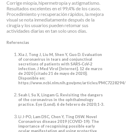
Corrige miopía, hipermetropía y astigmatismo.
Resultados excelentes en el 99,4% de los casos.
Procedimiento y recuperación rápidos, la mejora
visual se nota inmediatamente después de la
cirugía y los usuarios pueden retomar sus
actividades diarias en tan solo unos días.
Referencias
Xia J, Tong J, Liu M, Shen Y, Guo D. Evaluation
of coronavirus in tears and conjunctival
secretions of patients with SARS‐CoV‐2
infection. J Med Virol [Internet]. 12 de marzo
de 2020 [citado 21 de mayo de 2020];
Disponible en:
https://www.ncbi.nlm.nih.gov/pmc/articles/PMC7228294/
Seah I, Su X, Lingam G. Revisiting the dangers
of the coronavirus in the ophthalmology
practice. Eye (Lond). 6 de febrero de 2020;1-3.
Li J-PO, Lam DSC, Chen Y, Ting DSW. Novel
Coronavirus disease 2019 (COVID-19): The
importance of recognising possible early
ocular manifestation and using protective