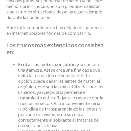
caso las gafas, se condensa formando vaho. Este
hecho a priori inocuo, no solo produce malestar
sino también situaciones de peligro, por ejemplo
durante la conducción.
Ante tal incomodidad no han dejado de aparecer
en internet posibles formas de combatirlo.
Los trucos más extendidos consisten
en:
Frotar las lentes con jabón
y secar con
una gamuza. Así se crea una fina capa que
evita la formación de humedad. Esta
opción puede dañar las lentes de material
orgánico, que son las más utilizadas por los
usuarios, ya que podría perderse el
tratamiento antirreflejante o rayarse por la
fricción en seco. Otro inconveniente sería
la pérdida de transparencia de las lentes, y
por tanto de visión, si no se retira
correctamente el sobrante al tratarse de
una sustancia densa.
Colocar un pañuelo doblado en el