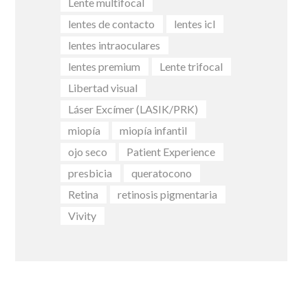
Lente multifocal
lentes de contacto
lentes icl
lentes intraoculares
lentes premium
Lente trifocal
Libertad visual
Láser Excímer (LASIK/PRK)
miopía
miopía infantil
ojo seco
Patient Experience
presbicia
queratocono
Retina
retinosis pigmentaria
Vivity