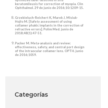
optimized laser-assisted in situ
keratomileusis for correction of myopia. Clin
Ophthalmol. 29 de junio de 2016;10:1209-15.
Grzebieluch-Reichert K, Marek J, Misiuk-
Hojło M. [Safety assessment of using
collamer phakic implants in the correction of
refractive errors]. Polim Med. junio de
2018;48(1):47-51.
Packer M. Meta-analysis and review:
effectiveness, safety, and central port design
of the intraocular collamer lens. OPTH. junio
de 2016;1059.
Categorías