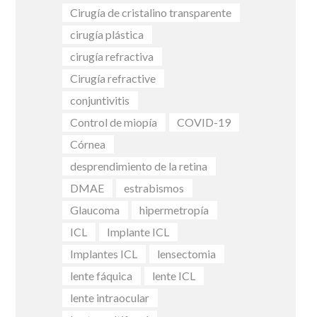
Cirugía de cristalino transparente
cirugía plástica
cirugía refractiva
Cirugía refractive
conjuntivitis
Control de miopía
COVID-19
Córnea
desprendimiento de la retina
DMAE
estrabismos
Glaucoma
hipermetropía
ICL
Implante ICL
Implantes ICL
lensectomia
lente fáquica
lente ICL
lente intraocular