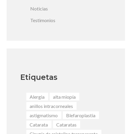
Noticias
Testimonios
Etiquetas
Alergia
alta miopía
anillos intracorneales
astigmatismo
Blefaroplastia
Catarata
Cataratas
Cirugía de cristalino transparente