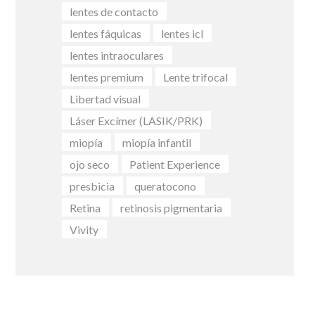
lentes de contacto
lentes fáquicas
lentes icl
lentes intraoculares
lentes premium
Lente trifocal
Libertad visual
Láser Excímer (LASIK/PRK)
miopía
miopía infantil
ojo seco
Patient Experience
presbicia
queratocono
Retina
retinosis pigmentaria
Vivity