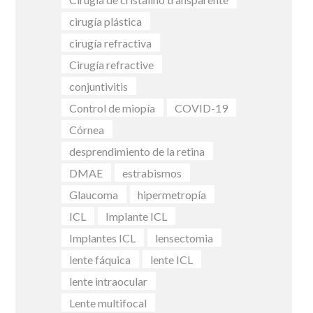
cirugía plástica
cirugía refractiva
Cirugía refractive
conjuntivitis
Control de miopía
COVID-19
Córnea
desprendimiento de la retina
DMAE
estrabismos
Glaucoma
hipermetropía
ICL
Implante ICL
Implantes ICL
lensectomia
lente fáquica
lente ICL
lente intraocular
Lente multifocal