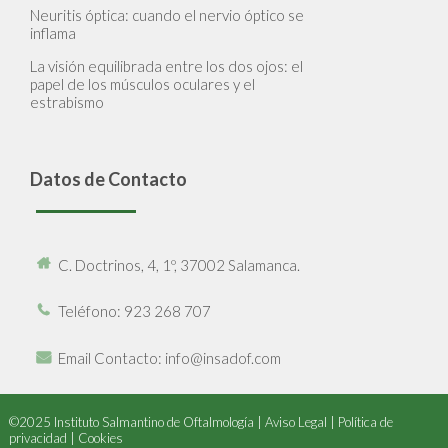
Neuritis óptica: cuando el nervio óptico se
inflama
La visión equilibrada entre los dos ojos: el
papel de los músculos oculares y el
estrabismo
Datos de Contacto
C. Doctrinos, 4, 1º, 37002 Salamanca.
Teléfono
: 923 268 707
Email Contacto
: info@insadof.com
©2025 Instituto Salmantino de Oftalmología |
Aviso Legal
|
Política de
privacidad
|
Cookies