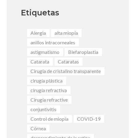
Etiquetas
Alergia
alta miopía
anillos intracorneales
astigmatismo
Blefaroplastia
Catarata
Cataratas
Cirugía de cristalino transparente
cirugía plástica
cirugía refractiva
Cirugía refractive
conjuntivitis
Control de miopía
COVID-19
Córnea
desprendimiento de la retina