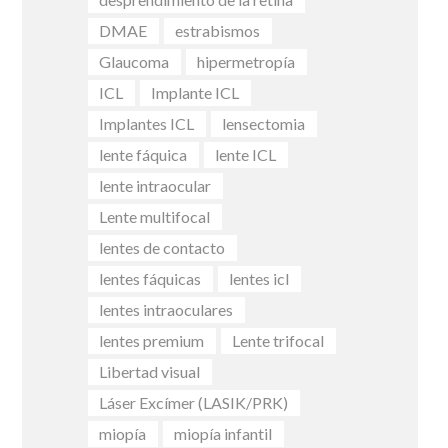
DMAE
estrabismos
Glaucoma
hipermetropía
ICL
Implante ICL
Implantes ICL
lensectomia
lente fáquica
lente ICL
lente intraocular
Lente multifocal
lentes de contacto
lentes fáquicas
lentes icl
lentes intraoculares
lentes premium
Lente trifocal
Libertad visual
Láser Excímer (LASIK/PRK)
miopía
miopía infantil