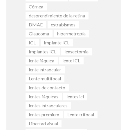
Córnea
desprendimiento de la retina
DMAE
estrabismos
Glaucoma
hipermetropía
ICL
Implante ICL
Implantes ICL
lensectomia
lente fáquica
lente ICL
lente intraocular
Lente multifocal
lentes de contacto
lentes fáquicas
lentes icl
lentes intraoculares
lentes premium
Lente trifocal
Libertad visual