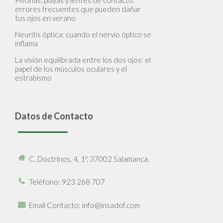
Piscinas, playas y lentes de contacto:
errores frecuentes que pueden dañar
tus ojos en verano
Neuritis óptica: cuando el nervio óptico se
inflama
La visión equilibrada entre los dos ojos: el
papel de los músculos oculares y el
estrabismo
Datos de Contacto
C. Doctrinos, 4, 1º, 37002 Salamanca.
Teléfono
: 923 268 707
Email Contacto
: info@insadof.com