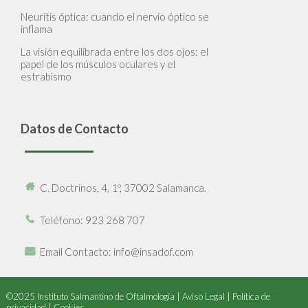
Neuritis óptica: cuando el nervio óptico se
inflama
La visión equilibrada entre los dos ojos: el
papel de los músculos oculares y el
estrabismo
Datos de Contacto
C. Doctrinos, 4, 1º, 37002 Salamanca.
Teléfono
: 923 268 707
Email Contacto
: info@insadof.com
©2025 Instituto Salmantino de Oftalmología |
Aviso Legal
|
Política de
privacidad
|
Cookies