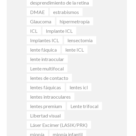
desprendimiento de la retina
DMAE
estrabismos
Glaucoma
hipermetropía
ICL
Implante ICL
Implantes ICL
lensectomia
lente fáquica
lente ICL
lente intraocular
Lente multifocal
lentes de contacto
lentes fáquicas
lentes icl
lentes intraoculares
lentes premium
Lente trifocal
Libertad visual
Láser Excímer (LASIK/PRK)
miopía
miopía infantil