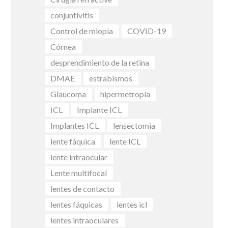
conjuntivitis
Control de miopía
COVID-19
Córnea
desprendimiento de la retina
DMAE
estrabismos
Glaucoma
hipermetropía
ICL
Implante ICL
Implantes ICL
lensectomia
lente fáquica
lente ICL
lente intraocular
Lente multifocal
lentes de contacto
lentes fáquicas
lentes icl
lentes intraoculares