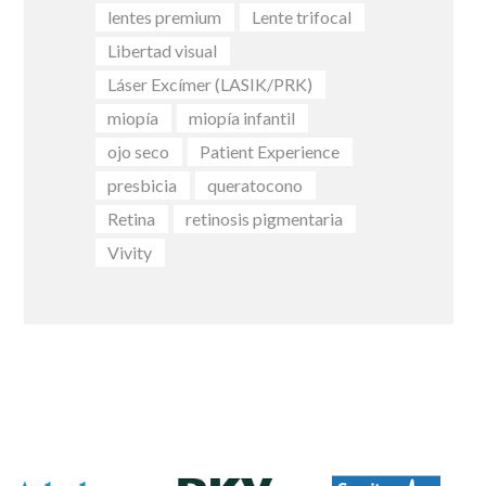
lentes premium
Lente trifocal
Libertad visual
Láser Excímer (LASIK/PRK)
miopía
miopía infantil
ojo seco
Patient Experience
presbicia
queratocono
Retina
retinosis pigmentaria
Vivity