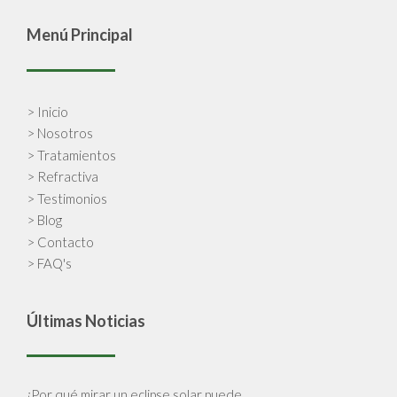
Menú Principal
> Inicio
> Nosotros
> Tratamientos
> Refractiva
> Testimonios
> Blog
> Contacto
> FAQ's
Últimas Noticias
¿Por qué mirar un eclipse solar puede