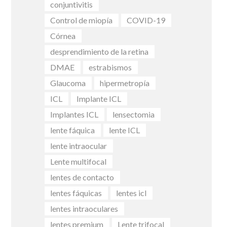
conjuntivitis
Control de miopía
COVID-19
Córnea
desprendimiento de la retina
DMAE
estrabismos
Glaucoma
hipermetropía
ICL
Implante ICL
Implantes ICL
lensectomia
lente fáquica
lente ICL
lente intraocular
Lente multifocal
lentes de contacto
lentes fáquicas
lentes icl
lentes intraoculares
lentes premium
Lente trifocal