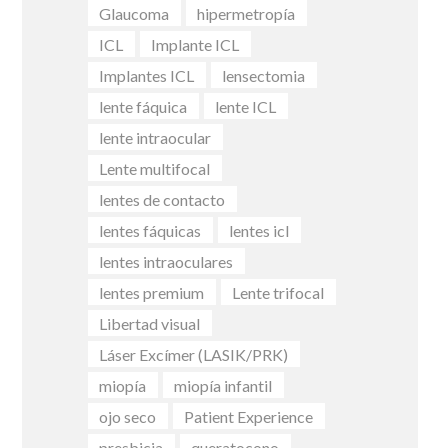
Glaucoma
hipermetropía
ICL
Implante ICL
Implantes ICL
lensectomia
lente fáquica
lente ICL
lente intraocular
Lente multifocal
lentes de contacto
lentes fáquicas
lentes icl
lentes intraoculares
lentes premium
Lente trifocal
Libertad visual
Láser Excímer (LASIK/PRK)
miopía
miopía infantil
ojo seco
Patient Experience
presbicia
queratocono