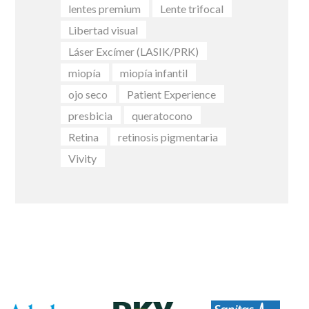
lentes premium
Lente trifocal
Libertad visual
Láser Excímer (LASIK/PRK)
miopía
miopía infantil
ojo seco
Patient Experience
presbicia
queratocono
Retina
retinosis pigmentaria
Vivity