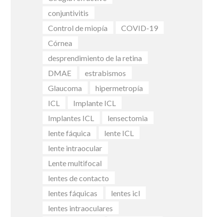
conjuntivitis
Control de miopía
COVID-19
Córnea
desprendimiento de la retina
DMAE
estrabismos
Glaucoma
hipermetropía
ICL
Implante ICL
Implantes ICL
lensectomia
lente fáquica
lente ICL
lente intraocular
Lente multifocal
lentes de contacto
lentes fáquicas
lentes icl
lentes intraoculares