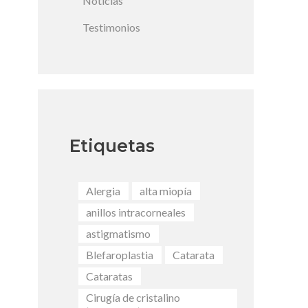
Noticias
Testimonios
Etiquetas
Alergia
alta miopía
anillos intracorneales
astigmatismo
Blefaroplastia
Catarata
Cataratas
Cirugía de cristalino