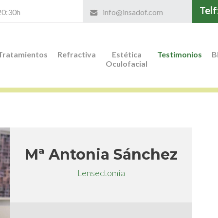
Telf
 20:30h
info@insadof.com
Tratamientos
Refractiva
Estética
Testimonios
B
Oculofacial
Mª Antonia Sánchez
Lensectomía