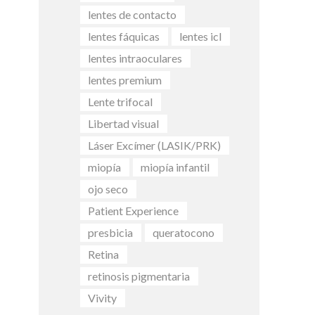
lentes de contacto
lentes fáquicas
lentes icl
lentes intraoculares
lentes premium
Lente trifocal
Libertad visual
Láser Excímer (LASIK/PRK)
miopía
miopía infantil
ojo seco
Patient Experience
presbicia
queratocono
Retina
retinosis pigmentaria
Vivity