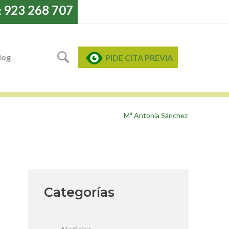
923 268 707
:
log
PIDE CITA PREVIA
Mª Antonia Sánchez
Categorías