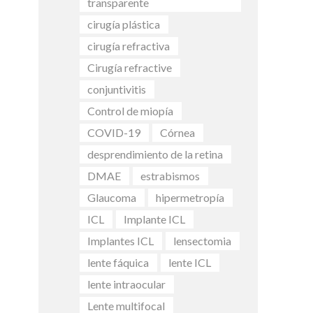
transparente
cirugía plástica
cirugía refractiva
Cirugía refractive
conjuntivitis
Control de miopía
COVID-19
Córnea
desprendimiento de la retina
DMAE
estrabismos
Glaucoma
hipermetropía
ICL
Implante ICL
Implantes ICL
lensectomia
lente fáquica
lente ICL
lente intraocular
Lente multifocal