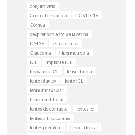
conjuntivitis
Control de miopía
COVID-19
Córnea
desprendimiento de la retina
DMAE
estrabismos
Glaucoma
hipermetropía
ICL
Implante ICL
Implantes ICL
lensectomia
lente fáquica
lente ICL
lente intraocular
Lente multifocal
lentes de contacto
lentes icl
lentes intraoculares
lentes premium
Lente trifocal