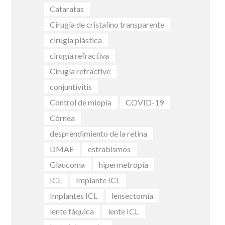
Cataratas
Cirugía de cristalino transparente
cirugía plástica
cirugía refractiva
Cirugía refractive
conjuntivitis
Control de miopía
COVID-19
Córnea
desprendimiento de la retina
DMAE
estrabismos
Glaucoma
hipermetropía
ICL
Implante ICL
Implantes ICL
lensectomia
lente fáquica
lente ICL