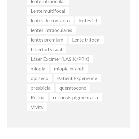
lente intraocular
Lente multifocal
lentes de contacto
lentes icl
lentes intraoculares
lentes premium
Lente trifocal
Libertad visual
Láser Excímer (LASIK/PRK)
miopía
miopía infantil
ojo seco
Patient Experience
presbicia
queratocono
Retina
retinosis pigmentaria
Vivity