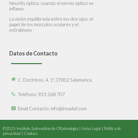
Neuritis óptica: cuando el nervio óptico se
inflama
La visión equilibrada entre los dos ojos: el
papel de los músculos oculares y el
estrabismo
Datos de Contacto
C. Doctrinos, 4, 1º, 37002 Salamanca.
Teléfono
: 923 268 707
Email Contacto
: info@insadof.com
©2025 Instituto Salmantino de Oftalmología |
Aviso Legal
|
Política de
privacidad
|
Cookies