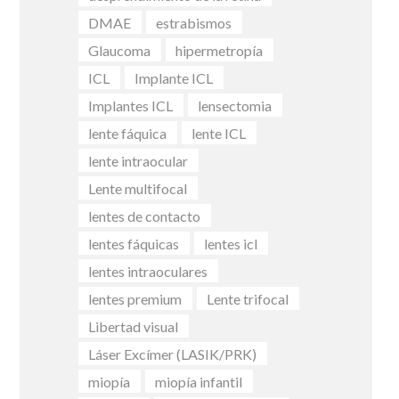
DMAE
estrabismos
Glaucoma
hipermetropía
ICL
Implante ICL
Implantes ICL
lensectomia
lente fáquica
lente ICL
lente intraocular
Lente multifocal
lentes de contacto
lentes fáquicas
lentes icl
lentes intraoculares
lentes premium
Lente trifocal
Libertad visual
Láser Excímer (LASIK/PRK)
miopía
miopía infantil