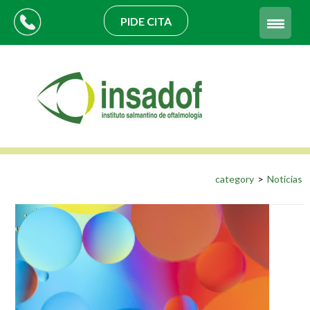
PIDE CITA
category
>
Noticias
Navegación
de
entradas