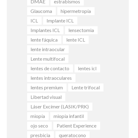
DMAE
estrabismos
Glaucoma
hipermetropía
ICL
Implante ICL
Implantes ICL
lensectomia
lente fáquica
lente ICL
lente intraocular
Lente multifocal
lentes de contacto
lentes icl
lentes intraoculares
lentes premium
Lente trifocal
Libertad visual
Láser Excímer (LASIK/PRK)
miopía
miopía infantil
ojo seco
Patient Experience
presbicia
queratocono