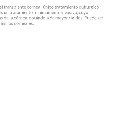
 el transplante corneal, único tratamiento quirúrgico
 es un tratamiento mínimamente invasivo, cuyo
as de la córnea, dotándola de mayor rigidez. Puede ser
anillos corneales.