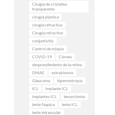
Cirugía de cristalino
transparente
cirugía plástica
cirugía refractiva
Cirugía refractive
conjuntivitis
Control de miopía
COVID-19
Córnea
desprendimiento de la retina
DMAE
estrabismos
Glaucoma
hipermetropía
ICL
Implante ICL
Implantes ICL
lensectomia
lente fáquica
lente ICL
lente intraocular