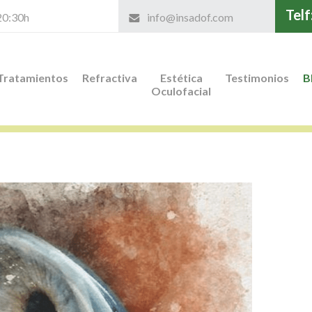
Telf
 20:30h
info@insadof.com
Tratamientos
Refractiva
Estética
Testimonios
B
Oculofacial