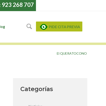
923 268 707
:
log
PIDE CITA PREVIA
El QUERATOCONO
Categorías