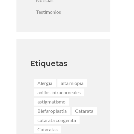
Noticias
Testimonios
Etiquetas
Alergia
alta miopía
anillos intracorneales
astigmatismo
Blefaroplastia
Catarata
catarata congénita
Cataratas