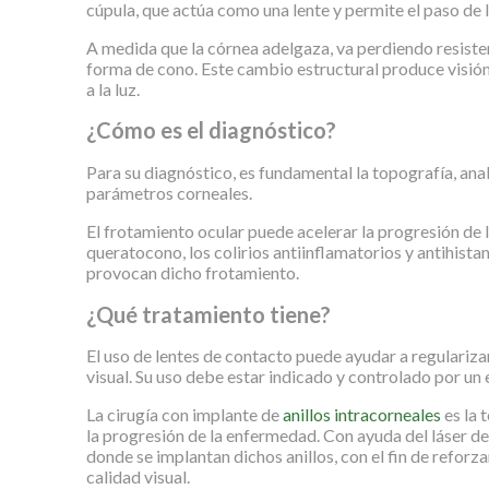
cúpula, que actúa como una lente y permite el paso de l
A medida que la córnea adelgaza, va perdiendo resisten
forma de cono. Este cambio estructural produce visión
a la luz.
¿Cómo es el diagnóstico?
Para su diagnóstico, es fundamental la topografía, an
parámetros corneales.
El frotamiento ocular puede acelerar la progresión de 
queratocono, los colirios antiinflamatorios y antihist
provocan dicho frotamiento.
¿Qué tratamiento tiene?
El uso de lentes de contacto puede ayudar a regularizar 
visual. Su uso debe estar indicado y controlado por un 
La cirugía con implante de
anillos intracorneales
es la 
la progresión de la enfermedad. Con ayuda del láser d
donde se implantan dichos anillos, con el fin de reforzar
calidad visual.