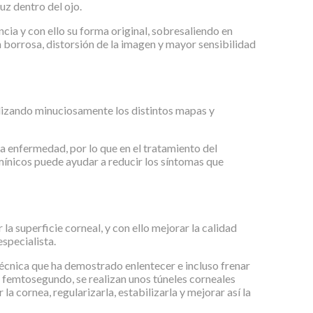
uz dentro del ojo.
cia y con ello su forma original, sobresaliendo en
 borrosa, distorsión de la imagen y mayor sensibilidad
alizando minuciosamente los distintos mapas y
la enfermedad, por lo que en el tratamiento del
amínicos puede ayudar a reducir los síntomas que
la superficie corneal, y con ello mejorar la calidad
especialista.
técnica que ha demostrado enlentecer e incluso frenar
e femtosegundo, se realizan unos túneles corneales
 la cornea, regularizarla, estabilizarla y mejorar así la