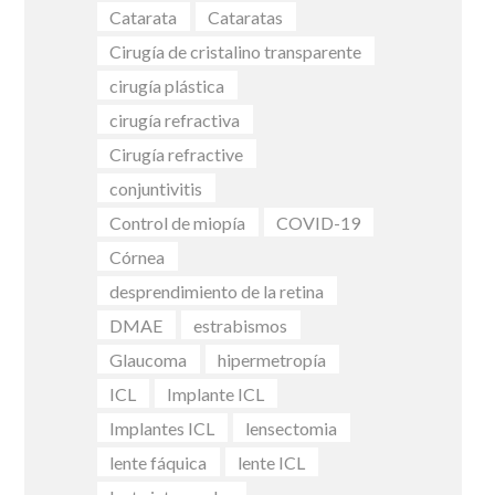
Catarata
Cataratas
Cirugía de cristalino transparente
cirugía plástica
cirugía refractiva
Cirugía refractive
conjuntivitis
Control de miopía
COVID-19
Córnea
desprendimiento de la retina
DMAE
estrabismos
Glaucoma
hipermetropía
ICL
Implante ICL
Implantes ICL
lensectomia
lente fáquica
lente ICL