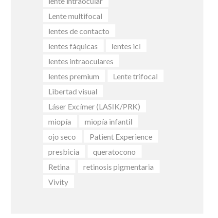
lente intraocular
Lente multifocal
lentes de contacto
lentes fáquicas
lentes icl
lentes intraoculares
lentes premium
Lente trifocal
Libertad visual
Láser Excímer (LASIK/PRK)
miopía
miopía infantil
ojo seco
Patient Experience
presbicia
queratocono
Retina
retinosis pigmentaria
Vivity