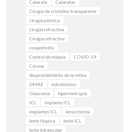
Catarata
Cataratas
Cirugía de cristalino transparente
cirugía plástica
cirugía refractiva
Cirugía refractive
conjuntivitis
Control de miopía
COVID-19
Córnea
desprendimiento de la retina
DMAE
estrabismos
Glaucoma
hipermetropía
ICL
Implante ICL
Implantes ICL
lensectomia
lente fáquica
lente ICL
lente intraocular