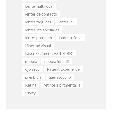
Lente multifocal
lentes de contacto
lentes fáquicas
lentes icl
lentes intraoculares
lentes premium
Lente trifocal
Libertad visual
Láser Excímer (LASIK/PRK)
miopía
miopía infantil
ojo seco
Patient Experience
presbicia
queratocono
Retina
retinosis pigmentaria
Vivity