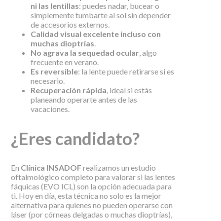
ni las lentillas
: puedes nadar, bucear o
simplemente tumbarte al sol sin depender
de accesorios externos.
Calidad visual excelente incluso con
muchas dioptrías
.
No agrava la sequedad ocular
, algo
frecuente en verano.
Es reversible
: la lente puede retirarse si es
necesario.
Recuperación rápida
, ideal si estás
planeando operarte antes de las
vacaciones.
¿Eres candidato?
En
Clínica INSADOF
realizamos un estudio
oftalmológico completo para valorar si las lentes
fáquicas (EVO ICL) son la opción adecuada para
ti. Hoy en día, esta técnica no solo es la mejor
alternativa para quienes no pueden operarse con
láser (por córneas delgadas o muchas dioptrías),