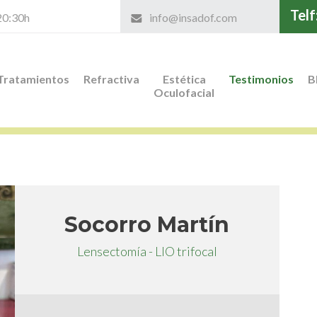
Telf
 20:30h
info@insadof.com
Tratamientos
Refractiva
Estética
Testimonios
B
Oculofacial
Socorro Martín
Lensectomía - LIO trifocal