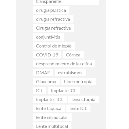
transparente
cirugía plástica
cirugía refractiva
Cirugía refractive
conjuntivitis
Control de miopía
COVID-19
Córnea
desprendimiento de la retina
DMAE
estrabismos
Glaucoma
hipermetropía
ICL
Implante ICL
Implantes ICL
lensectomia
lente fáquica
lente ICL
lente intraocular
Lente multifocal