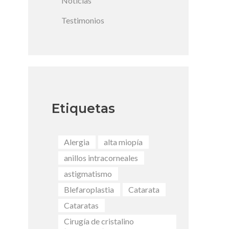
Noticias
Testimonios
Etiquetas
Alergia
alta miopía
anillos intracorneales
astigmatismo
Blefaroplastia
Catarata
Cataratas
Cirugía de cristalino