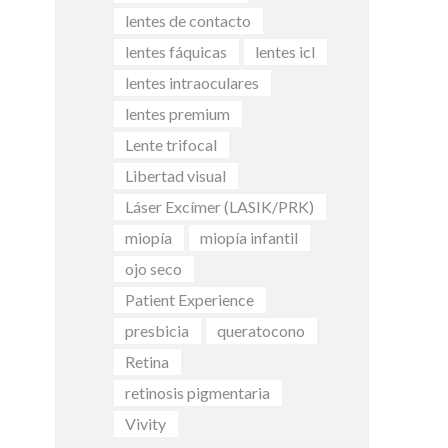
lentes de contacto
lentes fáquicas
lentes icl
lentes intraoculares
lentes premium
Lente trifocal
Libertad visual
Láser Excímer (LASIK/PRK)
miopía
miopía infantil
ojo seco
Patient Experience
presbicia
queratocono
Retina
retinosis pigmentaria
Vivity