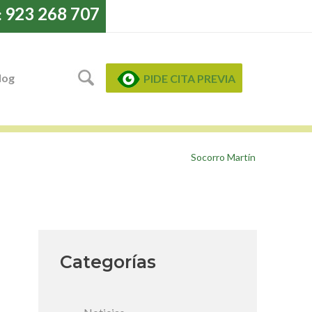
923 268 707
:
log
PIDE CITA PREVIA
Socorro Martín
Categorías