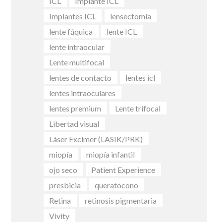
ICL
Implante ICL
Implantes ICL
lensectomia
lente fáquica
lente ICL
lente intraocular
Lente multifocal
lentes de contacto
lentes icl
lentes intraoculares
lentes premium
Lente trifocal
Libertad visual
Láser Excímer (LASIK/PRK)
miopía
miopía infantil
ojo seco
Patient Experience
presbicia
queratocono
Retina
retinosis pigmentaria
Vivity