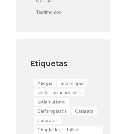
Noticias
Testimonios
Etiquetas
Alergia
alta miopía
anillos intracorneales
astigmatismo
Blefaroplastia
Catarata
Cataratas
Cirugía de cristalino