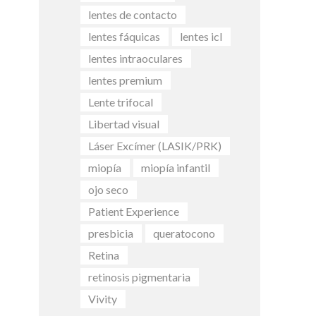
lentes de contacto
lentes fáquicas
lentes icl
lentes intraoculares
lentes premium
Lente trifocal
Libertad visual
Láser Excímer (LASIK/PRK)
miopía
miopía infantil
ojo seco
Patient Experience
presbicia
queratocono
Retina
retinosis pigmentaria
Vivity