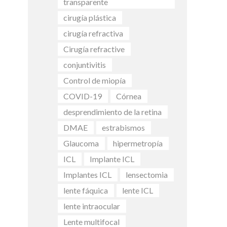
transparente
cirugía plástica
cirugía refractiva
Cirugía refractive
conjuntivitis
Control de miopía
COVID-19
Córnea
desprendimiento de la retina
DMAE
estrabismos
Glaucoma
hipermetropía
ICL
Implante ICL
Implantes ICL
lensectomia
lente fáquica
lente ICL
lente intraocular
Lente multifocal