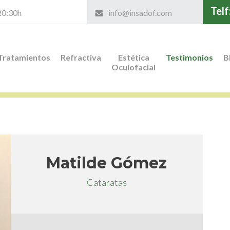
Telf
 20:30h
info@insadof.com
Tratamientos
Refractiva
Estética
Testimonios
B
Oculofacial
Matilde Gómez
Cataratas