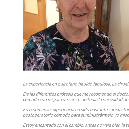
La experiencia en quirófano ha sido fabulosa. La cirugí
De las diferentes prótesis que me recomendó el doctor, 
cómoda con mí gafa de cerca, no tenía la necesidad de 
En resumen la experiencia ha sido bastante satisfactori
postoperatorio cómodo para suministrármelo yo mis
Estoy encantada con el cambio, antes no veía bien la te