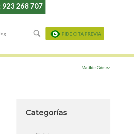
923 268 707
:
log
PIDE CITA PREVIA
Matilde Gómez
Categorías