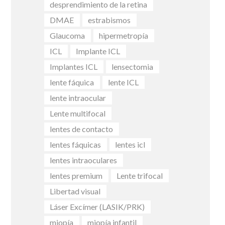
desprendimiento de la retina
DMAE
estrabismos
Glaucoma
hipermetropía
ICL
Implante ICL
Implantes ICL
lensectomia
lente fáquica
lente ICL
lente intraocular
Lente multifocal
lentes de contacto
lentes fáquicas
lentes icl
lentes intraoculares
lentes premium
Lente trifocal
Libertad visual
Láser Excímer (LASIK/PRK)
miopía
miopía infantil