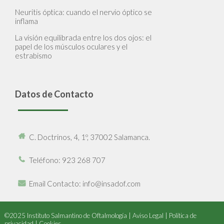
Neuritis óptica: cuando el nervio óptico se
inflama
La visión equilibrada entre los dos ojos: el
papel de los músculos oculares y el
estrabismo
Datos de Contacto
C. Doctrinos, 4, 1º, 37002 Salamanca.
Teléfono
: 923 268 707
Email Contacto
: info@insadof.com
©2025 Instituto Salmantino de Oftalmología |
Aviso Legal
|
Política de
privacidad
|
Cookies