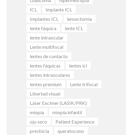
Glaucoma
hipermetropía
ICL
Implante ICL
Implantes ICL
lensectomia
lente fáquica
lente ICL
lente intraocular
Lente multifocal
lentes de contacto
lentes fáquicas
lentes icl
lentes intraoculares
lentes premium
Lente trifocal
Libertad visual
Láser Excímer (LASIK/PRK)
miopía
miopía infantil
ojo seco
Patient Experience
presbicia
queratocono