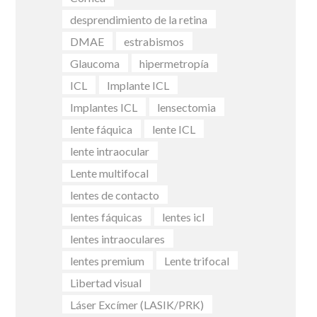
desprendimiento de la retina
DMAE
estrabismos
Glaucoma
hipermetropía
ICL
Implante ICL
Implantes ICL
lensectomia
lente fáquica
lente ICL
lente intraocular
Lente multifocal
lentes de contacto
lentes fáquicas
lentes icl
lentes intraoculares
lentes premium
Lente trifocal
Libertad visual
Láser Excímer (LASIK/PRK)