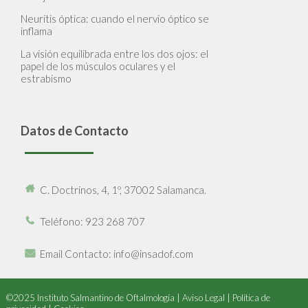
Neuritis óptica: cuando el nervio óptico se
inflama
La visión equilibrada entre los dos ojos: el
papel de los músculos oculares y el
estrabismo
Datos de Contacto
C. Doctrinos, 4, 1º, 37002 Salamanca.
Teléfono
: 923 268 707
Email Contacto
: info@insadof.com
©2025 Instituto Salmantino de Oftalmología |
Aviso Legal
|
Política de