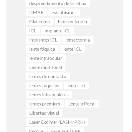
desprendimiento de la retina
DMAE
estrabismos
Glaucoma
hipermetropía
ICL
Implante ICL
Implantes ICL
lensectomia
lente fáquica
lente ICL
lente intraocular
Lente multifocal
lentes de contacto
lentes fáquicas
lentes icl
lentes intraoculares
lentes premium
Lente trifocal
Libertad visual
Láser Excímer (LASIK/PRK)
miopía
miopía infantil