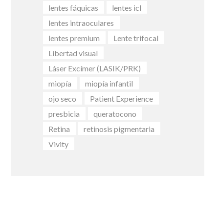
lentes fáquicas
lentes icl
lentes intraoculares
lentes premium
Lente trifocal
Libertad visual
Láser Excímer (LASIK/PRK)
miopía
miopía infantil
ojo seco
Patient Experience
presbicia
queratocono
Retina
retinosis pigmentaria
Vivity