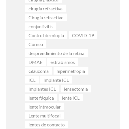
cirugía refractiva
Cirugía refractive
conjuntivitis
Control de miopía
COVID-19
Córnea
desprendimiento de la retina
DMAE
estrabismos
Glaucoma
hipermetropía
ICL
Implante ICL
Implantes ICL
lensectomia
lente fáquica
lente ICL
lente intraocular
Lente multifocal
lentes de contacto