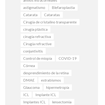
anillos intracorneales
astigmatismo
Blefaroplastia
Catarata
Cataratas
Cirugía de cristalino transparente
cirugía plástica
cirugía refractiva
Cirugía refractive
conjuntivitis
Control de miopía
COVID-19
Córnea
desprendimiento de la retina
DMAE
estrabismos
Glaucoma
hipermetropía
ICL
Implante ICL
Implantes ICL
lensectomia