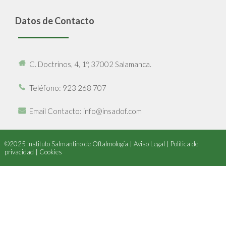
Datos de Contacto
C. Doctrinos, 4, 1º, 37002 Salamanca.
Teléfono
: 923 268 707
Email Contacto
: info@insadof.com
©2025 Instituto Salmantino de Oftalmología |
Aviso Legal
|
Política de
privacidad
|
Cookies