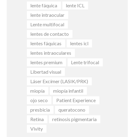
lente fáquica
lente ICL
lente intraocular
Lente multifocal
lentes de contacto
lentes fáquicas
lentes icl
lentes intraoculares
lentes premium
Lente trifocal
Libertad visual
Láser Excímer (LASIK/PRK)
miopía
miopía infantil
ojo seco
Patient Experience
presbicia
queratocono
Retina
retinosis pigmentaria
Vivity