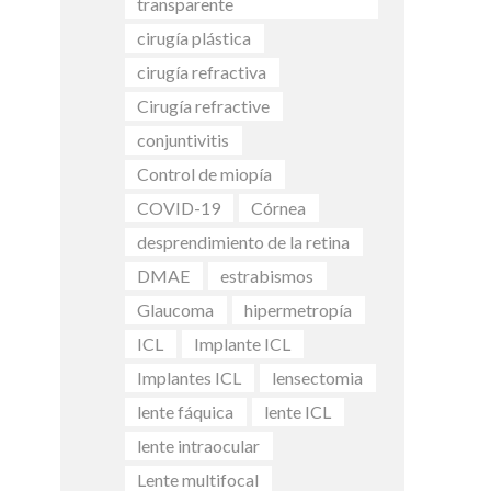
transparente
cirugía plástica
cirugía refractiva
Cirugía refractive
conjuntivitis
Control de miopía
COVID-19
Córnea
desprendimiento de la retina
DMAE
estrabismos
Glaucoma
hipermetropía
ICL
Implante ICL
Implantes ICL
lensectomia
lente fáquica
lente ICL
lente intraocular
Lente multifocal