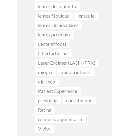
lentes de contacto
lentes fáquicas
lentes icl
lentes intraoculares
lentes premium
Lente trifocal
Libertad visual
Láser Excímer (LASIK/PRK)
miopía
miopía infantil
ojo seco
Patient Experience
presbicia
queratocono
Retina
retinosis pigmentaria
Vivity