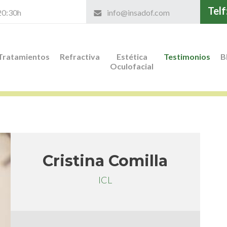
Telf
 20:30h
info@insadof.com
Tratamientos
Refractiva
Estética
Testimonios
B
Oculofacial
Cristina Comilla
ICL