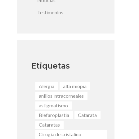
Noticias
Testimonios
Etiquetas
Alergia
alta miopía
anillos intracorneales
astigmatismo
Blefaroplastia
Catarata
Cataratas
Cirugía de cristalino