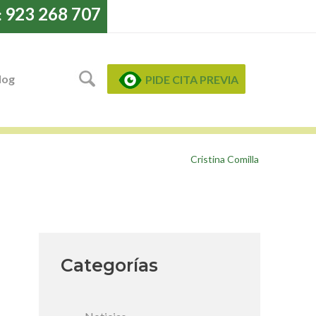
923 268 707
:
log
PIDE CITA PREVIA
Cristina Comilla
Categorías