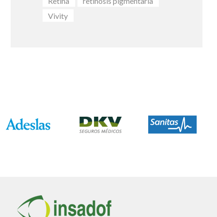
Retina
retinosis pigmentaria
Vivity