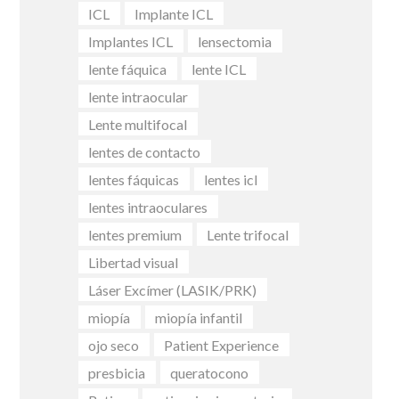
ICL
Implante ICL
Implantes ICL
lensectomia
lente fáquica
lente ICL
lente intraocular
Lente multifocal
lentes de contacto
lentes fáquicas
lentes icl
lentes intraoculares
lentes premium
Lente trifocal
Libertad visual
Láser Excímer (LASIK/PRK)
miopía
miopía infantil
ojo seco
Patient Experience
presbicia
queratocono