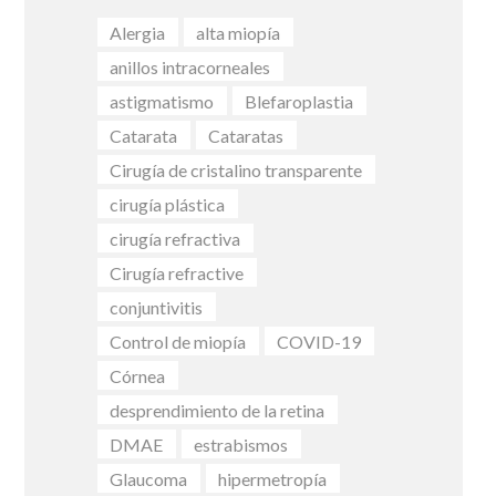
Alergia
alta miopía
anillos intracorneales
astigmatismo
Blefaroplastia
Catarata
Cataratas
Cirugía de cristalino transparente
cirugía plástica
cirugía refractiva
Cirugía refractive
conjuntivitis
Control de miopía
COVID-19
Córnea
desprendimiento de la retina
DMAE
estrabismos
Glaucoma
hipermetropía