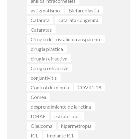
anillos intracorneales
astigmatismo
Blefaroplastia
Catarata
catarata congénita
Cataratas
Cirugía de cristalino transparente
cirugía plástica
cirugía refractiva
Cirugía refractive
conjuntivitis
Control de miopía
COVID-19
Córnea
desprendimiento de la retina
DMAE
estrabismos
Glaucoma
hipermetropía
ICL
Implante ICL