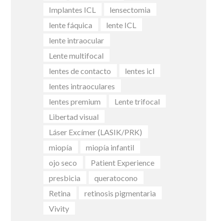
Implantes ICL
lensectomia
lente fáquica
lente ICL
lente intraocular
Lente multifocal
lentes de contacto
lentes icl
lentes intraoculares
lentes premium
Lente trifocal
Libertad visual
Láser Excímer (LASIK/PRK)
miopía
miopía infantil
ojo seco
Patient Experience
presbicia
queratocono
Retina
retinosis pigmentaria
Vivity