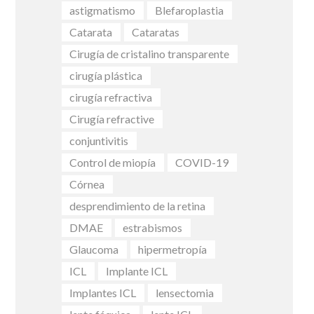
astigmatismo
Blefaroplastia
Catarata
Cataratas
Cirugía de cristalino transparente
cirugía plástica
cirugía refractiva
Cirugía refractive
conjuntivitis
Control de miopía
COVID-19
Córnea
desprendimiento de la retina
DMAE
estrabismos
Glaucoma
hipermetropía
ICL
Implante ICL
Implantes ICL
lensectomia