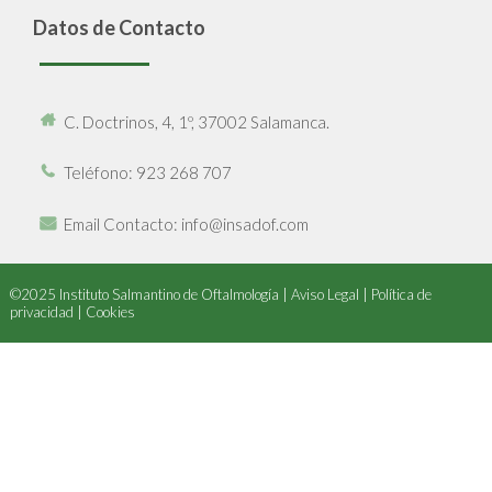
Datos de Contacto
C. Doctrinos, 4, 1º, 37002 Salamanca.
Teléfono
: 923 268 707
Email Contacto
: info@insadof.com
©2025 Instituto Salmantino de Oftalmología |
Aviso Legal
|
Política de
privacidad
|
Cookies