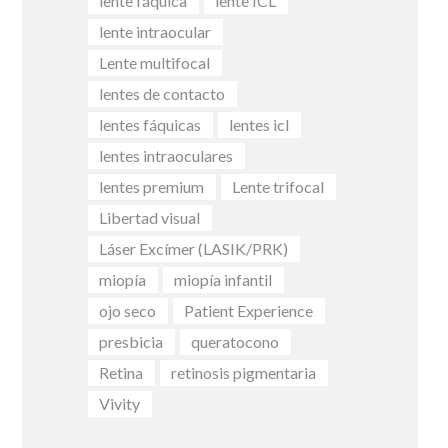
lente fáquica
lente ICL
lente intraocular
Lente multifocal
lentes de contacto
lentes fáquicas
lentes icl
lentes intraoculares
lentes premium
Lente trifocal
Libertad visual
Láser Excímer (LASIK/PRK)
miopía
miopía infantil
ojo seco
Patient Experience
presbicia
queratocono
Retina
retinosis pigmentaria
Vivity