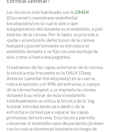
corneal lamelar?
Las técnicas más habituales son la
DMEK
(Descemet’s membrane endothelial
keratoplasty) en la cual lo único que
trasplantamos del donante es el endotelio, o piel
interior de la córnea. Por lo tanto se procede a
«pelar» el endotelio defectuoso de la córnea
huésped y posteriormente se introduce el
endotelio donante y se fija con una burbuja de
aire, como si fuera una pegatina.
Si hablamos de las capas exteriores de la córnea,
la técnica más frecuente es la DALK (Deep
Anterior Lamellar Keratoplasty) en la cual se
retira el epitelio y el 90% del estroma, o cuerpo
de la córnea huésped, y se implanta la córnea
donante tras retirar de esta el endotelio.
Habitualmente se utiliza la técnica de la ‘big
bubble’ introduciendo aire dentro de la
estructura corneal para separar las capas
profundas del estroma. Esta técnica permite
conservar el endotelio sano de pacientes jóvenes
con lo cual se disminuye bastante el riesgo de