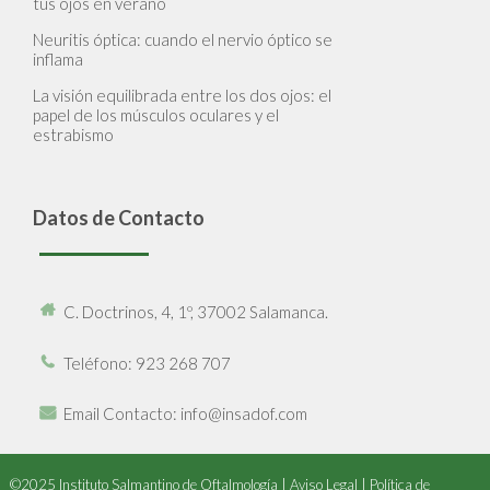
tus ojos en verano
Neuritis óptica: cuando el nervio óptico se
inflama
La visión equilibrada entre los dos ojos: el
papel de los músculos oculares y el
estrabismo
Datos de Contacto
C. Doctrinos, 4, 1º, 37002 Salamanca.
Teléfono
: 923 268 707
Email Contacto
: info@insadof.com
©2025 Instituto Salmantino de Oftalmología |
Aviso Legal
|
Política de