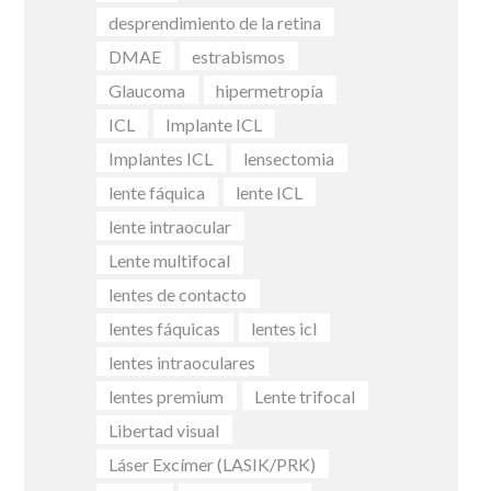
desprendimiento de la retina
DMAE
estrabismos
Glaucoma
hipermetropía
ICL
Implante ICL
Implantes ICL
lensectomia
lente fáquica
lente ICL
lente intraocular
Lente multifocal
lentes de contacto
lentes fáquicas
lentes icl
lentes intraoculares
lentes premium
Lente trifocal
Libertad visual
Láser Excímer (LASIK/PRK)