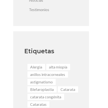
Noticias
Testimonios
Etiquetas
Alergia
alta miopía
anillos intracorneales
astigmatismo
Blefaroplastia
Catarata
catarata congénita
Cataratas