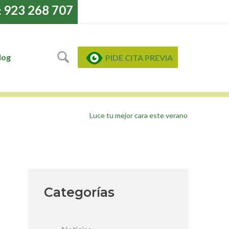
923 268 707
:
log
PIDE CITA PREVIA
Luce tu mejor cara este verano
Categorías