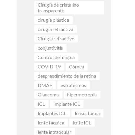
Cirugía de cristalino
transparente
cirugía plástica
cirugía refractiva
Cirugía refractive
conjuntivitis
Control de miopía
COVID-19
Córnea
desprendimiento de la retina
DMAE
estrabismos
Glaucoma
hipermetropía
ICL
Implante ICL
Implantes ICL
lensectomia
lente fáquica
lente ICL
lente intraocular