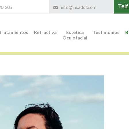
Telf
 20:30h
info@insadof.com
Tratamientos
Refractiva
Estética
Testimonios
B
Oculofacial