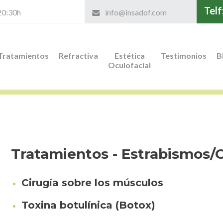
Telf
 20:30h
info@insadof.com
Tratamientos
Refractiva
Estética
Testimonios
B
Oculofacial
Tratamientos - Estrabismos/O
Cirugía sobre los músculos
Toxina botulínica (Botox)