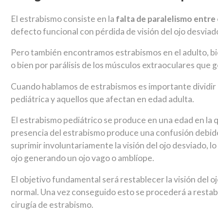
El estrabismo consiste en la
falta de paralelismo entre
defecto funcional con pérdida de visión del ojo desviad
Pero también encontramos estrabismos en el adulto, bi
o bien por parálisis de los músculos extraoculares que 
Cuando hablamos de estrabismos es importante dividir
pediátrica y aquellos que afectan en edad adulta.
El estrabismo pediátrico se produce en una edad en la q
presencia del estrabismo produce una confusión debido a
suprimir involuntariamente la visión del ojo desviado, lo
ojo generando un ojo vago o amblíope.
El objetivo fundamental será restablecer la visión del o
normal. Una vez conseguido esto se procederá a restabl
cirugía de estrabismo.