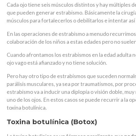
Cada ojo tiene seis músculos distintos y hay múltiples 
que pueden generar estrabismo. Básicamente la cirugía 
músculos para fortalecerlos o debilitarlos e intentar así
En las operaciones de estrabismo a menudo recurrimos 
colaboración de los niños a estas edades pero no suele
Cuando afrontamos los estrabismos en la edad adulta n
ojo vago está afianzado y no tiene solución.
Pero hay otro tipo de estrabismos que suceden normalm
parálisis musculares, ya sea por traumatismos, por pro
estrabismo va a inducir una diplopía o visión doble, muy 
uno de los ojos. En estos casos se puede recurrir a la op
toxina botulínica.
Toxina botulínica (Botox)