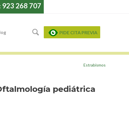
923 268 707
:
log
PIDE CITA PREVIA
Estrabismos
ftalmología pediátrica