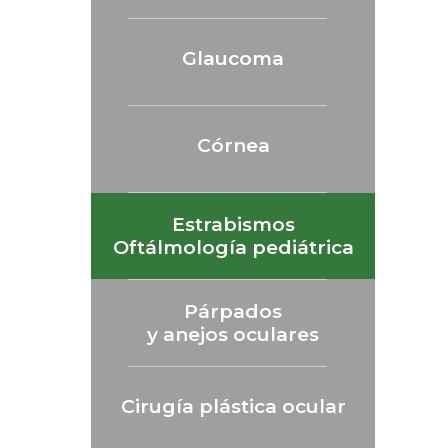
Glaucoma
Córnea
Estrabismos
Oftálmología pediátrica
Párpados
y anejos oculares
Cirugía plástica ocular