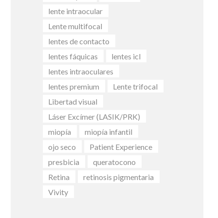
lente intraocular
Lente multifocal
lentes de contacto
lentes fáquicas
lentes icl
lentes intraoculares
lentes premium
Lente trifocal
Libertad visual
Láser Excímer (LASIK/PRK)
miopía
miopía infantil
ojo seco
Patient Experience
presbicia
queratocono
Retina
retinosis pigmentaria
Vivity