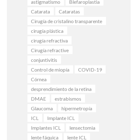
astigmatismo
Blefaroplastia
Catarata
Cataratas
Cirugía de cristalino transparente
cirugía plástica
cirugía refractiva
Cirugía refractive
conjuntivitis
Control de miopía
COVID-19
Córnea
desprendimiento de la retina
DMAE
estrabismos
Glaucoma
hipermetropía
ICL
Implante ICL
Implantes ICL
lensectomia
lente fáquica
lente ICL