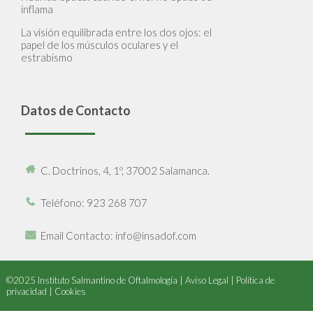
inflama
La visión equilibrada entre los dos ojos: el
papel de los músculos oculares y el
estrabismo
Datos de Contacto
C. Doctrinos, 4, 1º, 37002 Salamanca.
Teléfono
: 923 268 707
Email Contacto
: info@insadof.com
©2025 Instituto Salmantino de Oftalmología |
Aviso Legal
|
Política de
privacidad
|
Cookies