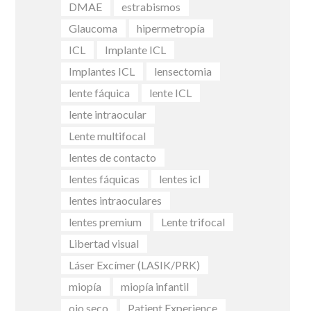
DMAE
estrabismos
Glaucoma
hipermetropía
ICL
Implante ICL
Implantes ICL
lensectomia
lente fáquica
lente ICL
lente intraocular
Lente multifocal
lentes de contacto
lentes fáquicas
lentes icl
lentes intraoculares
lentes premium
Lente trifocal
Libertad visual
Láser Excímer (LASIK/PRK)
miopía
miopía infantil
ojo seco
Patient Experience