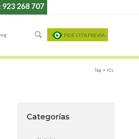
923 268 707
:
log
PIDE CITA PREVIA
Tag
>
ICL
Categorías