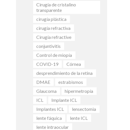
Cirugía de cristalino
transparente
cirugía plástica
cirugía refractiva
Cirugía refractive
conjuntivitis
Control de miopía
COVID-19
Córnea
desprendimiento de la retina
DMAE
estrabismos
Glaucoma
hipermetropía
ICL
Implante ICL
Implantes ICL
lensectomia
lente fáquica
lente ICL
lente intraocular