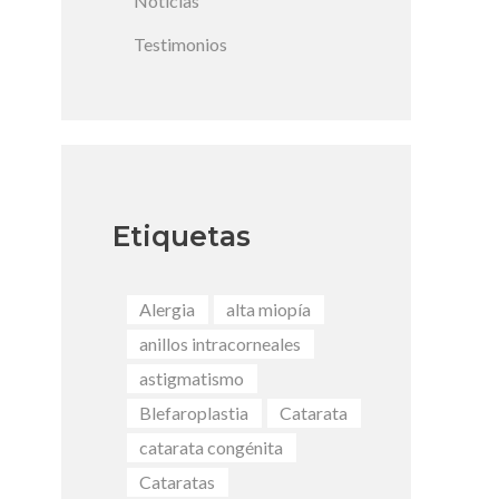
Noticias
Testimonios
Etiquetas
Alergia
alta miopía
anillos intracorneales
astigmatismo
Blefaroplastia
Catarata
catarata congénita
Cataratas