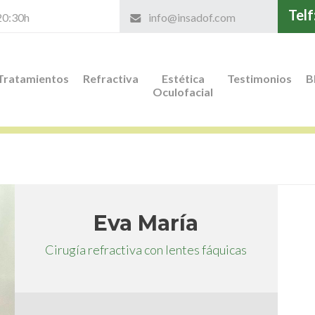
Telf
 20:30h
info@insadof.com
Tratamientos
Refractiva
Estética
Testimonios
B
Oculofacial
Eva María
Cirugía refractiva con lentes fáquicas