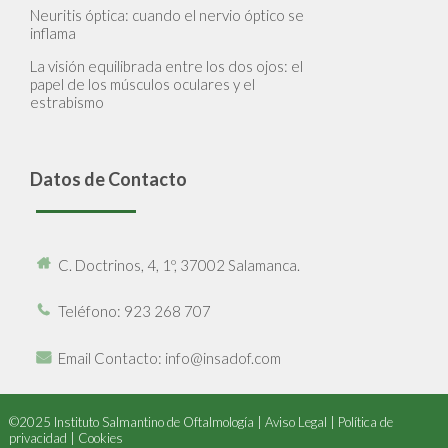
Neuritis óptica: cuando el nervio óptico se
inflama
La visión equilibrada entre los dos ojos: el
papel de los músculos oculares y el
estrabismo
Datos de Contacto
C. Doctrinos, 4, 1º, 37002 Salamanca.
Teléfono
: 923 268 707
Email Contacto
: info@insadof.com
©2025 Instituto Salmantino de Oftalmología |
Aviso Legal
|
Política de
privacidad
|
Cookies